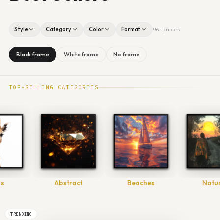
Style
Category
Color
Format
96 pieces
Black frame
White frame
No frame
TOP-SELLING CATEGORIES
tract
Beaches
Nature
Scand
TRENDING