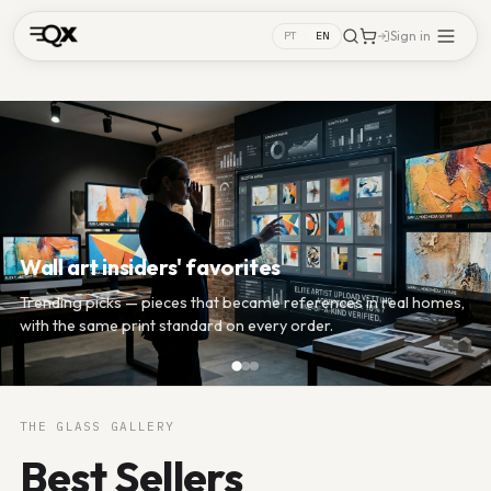
Sign in
PT
EN
The detail behind the hype
Archival paper and stable pigment: the bestseller is not just
looks — it is color that holds up day to day.
THE GLASS GALLERY
Best Sellers