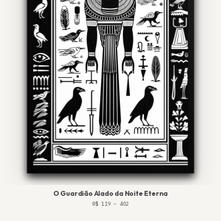
O Guardião Alado da Noite Eterna
R$
119
–
402