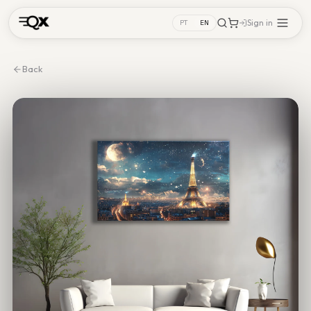
Sign in
PT
EN
Back