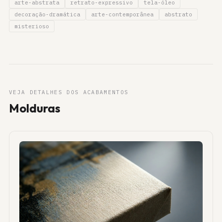
arte-abstrata
retrato-expressivo
tela-óleo
decoração-dramática
arte-contemporânea
abstrato
misterioso
VEJA DETALHES DOS ACABAMENTOS
Molduras