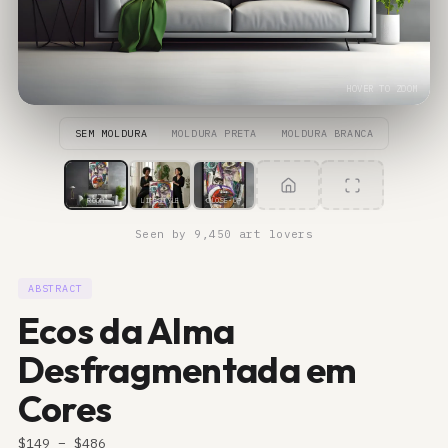
HOVER TO ZOOM
SEM MOLDURA
MOLDURA PRETA
MOLDURA BRANCA
ROOM
LIFESTYLE
CLOSE-UP
Seen by 9,450 art lovers
ABSTRACT
Ecos da Alma
Desfragmentada em
Cores
$
149
– $
486