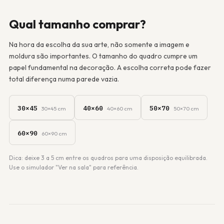
Qual tamanho comprar?
Na hora da escolha da sua arte, não somente a imagem e
moldura são importantes. O tamanho do quadro cumpre um
papel fundamental na decoração. A escolha correta pode fazer
total diferença numa parede vazia.
30×45
40×60
50×70
30×45 cm
40×60 cm
50×70 cm
60×90
60×90 cm
Dica: deixe 3 a 5 cm entre os quadros para uma disposição equilibrada.
Use o simulador "Ver na sala" para referência.