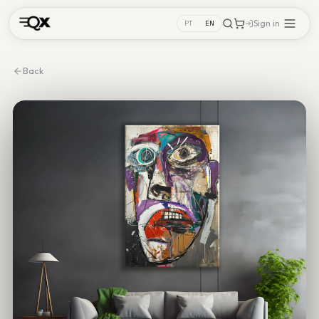
Sign in
PT
EN
Back