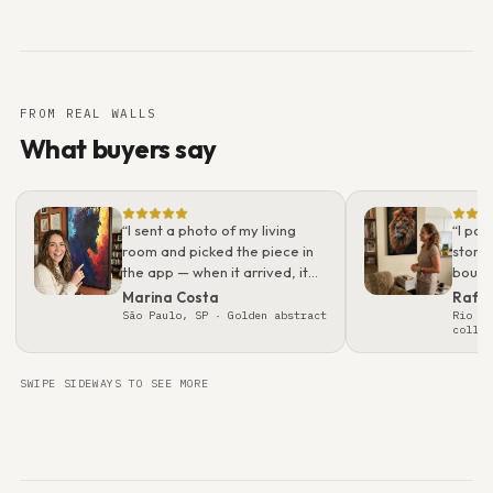
FROM REAL WALLS
What buyers say
“
I sent a photo of my living
“
I pos
room and picked the piece in
story.
the app — when it arrived, it
bough
looked even better than on
what 
Marina Costa
Rafa
screen. Packaging was
real t
São Paulo, SP
· Golden abstract
Rio de
collec
flawless; felt like a gallery
gift.
”
SWIPE SIDEWAYS TO SEE MORE