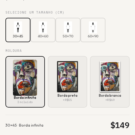
SELECIONE UM TAMANHO (CM)
30×45
40×60
50×70
60×90
MOLDURA
Borda preta
Borda branca
Borda infinita
+R$55
+R$69
Incluído
$
149
30×45
·
Borda infinita