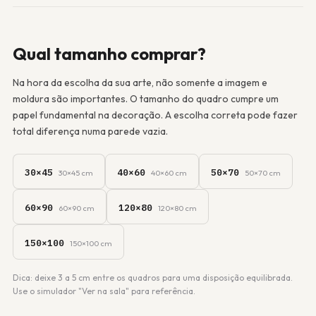
Qual tamanho comprar?
Na hora da escolha da sua arte, não somente a imagem e
moldura são importantes. O tamanho do quadro cumpre um
papel fundamental na decoração. A escolha correta pode fazer
total diferença numa parede vazia.
30×45
40×60
50×70
30×45 cm
40×60 cm
50×70 cm
60×90
120×80
60×90 cm
120×80 cm
150×100
150×100 cm
Dica: deixe 3 a 5 cm entre os quadros para uma disposição equilibrada.
Use o simulador "Ver na sala" para referência.