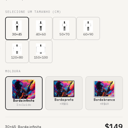
SELECIONE UM TAMANHO (CM)
30×45
40×60
50×70
60×90
120×80
150×100
MOLDURA
Borda preta
Borda branca
Borda infinita
+R$55
+R$69
Incluído
$
149
30×45
·
Borda infinita