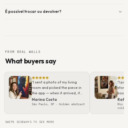
É possível trocar ou devolver?
FROM REAL WALLS
What buyers say
“
I sent a photo of my living
“
I pos
room and picked the piece in
story.
the app — when it arrived, it
bough
looked even better than on
what 
Marina Costa
Rafa
screen. Packaging was
real t
São Paulo, SP
· Golden abstract
Rio de
collec
flawless; felt like a gallery
gift.
”
SWIPE SIDEWAYS TO SEE MORE