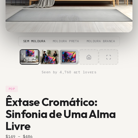
HOVER TO ZOOM
SEM MOLDURA
MOLDURA PRETA
MOLDURA BRANCA
ROOM
LIFESTYLE
CLOSE-UP
Seen by 4,760 art lovers
POP
Êxtase Cromático:
Sinfonia de Uma Alma
Livre
$
149
– $
486