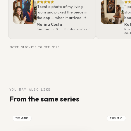
“
I sent a photo of my living
“
I 
room and picked the piece in
sto
the app — when it arrived, it
bou
looked even better than on
wha
Marina Costa
Raf
screen. Packaging was
rea
São Paulo, SP
· Golden abstract
Rio
col
flawless; felt like a gallery
gift.
”
SWIPE SIDEWAYS TO SEE MORE
YOU MAY ALSO LIKE
From the same series
TRENDING
TRENDING