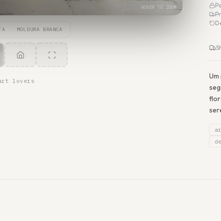
P
HOVER TO ZOOM
Pr
D
TA
MOLDURA BRANCA
S
Um 
art lovers
seg
flo
ser
a
d