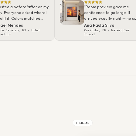
posted a before/after on my
“
Room preview gave me
ry. Everyone asked where I
confidence to go large. It
ght it. Colors matched
arrived exactly right — no si
t I saw online — paper has
or color surprises. I’ve
ael Mendes
Ana Paula Silva
l texture.
”
recommended you to
 de Janeiro, RJ
· Urban
Curitiba, PR
· Watercolor
lection
floral
everyone.
”
TRENDING