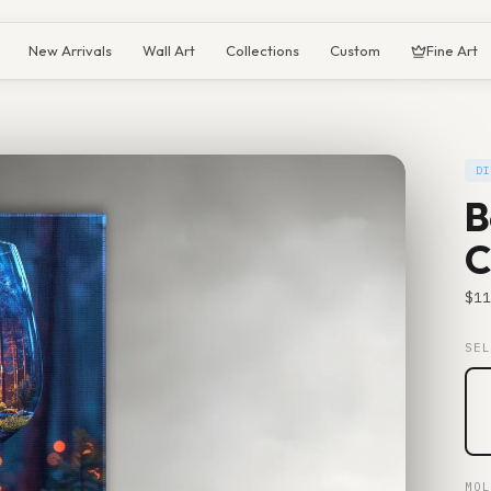
New Arrivals
Wall Art
Collections
Custom
Fine Art
DI
B
C
$
11
SEL
MOL