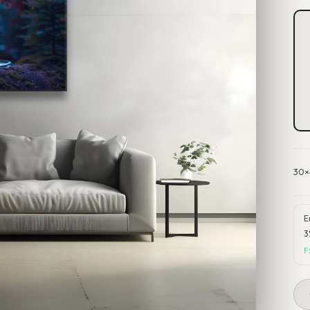
30×
E
3
F