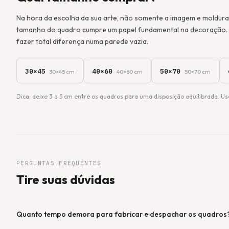
Na hora da escolha da sua arte, não somente a imagem e moldura
tamanho do quadro cumpre um papel fundamental na decoração. 
fazer total diferença numa parede vazia.
30×45
40×60
50×70
30×45 cm
40×60 cm
50×70 cm
Dica: deixe 3 a 5 cm entre os quadros para uma disposição equilibrada. Us
PERGUNTAS FREQUENTES
Tire suas dúvidas
Quanto tempo demora para fabricar e despachar os quadros