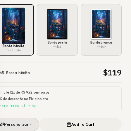
Borda preta
Borda branca
Borda infinita
+R$55
+R$69
Incluído
$
119
45
·
Borda infinita
m até 12x de R$
9,92
sem juros
% de desconto no Pix e boleto
rete fixo R$ 9,90
Personalizar
Add to Cart