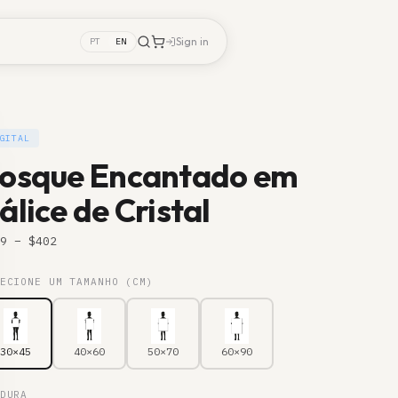
Sign in
PT
EN
GITAL
osque Encantado em
álice de Cristal
9
– $
402
ECIONE UM TAMANHO (CM)
30×45
40×60
50×70
60×90
DURA