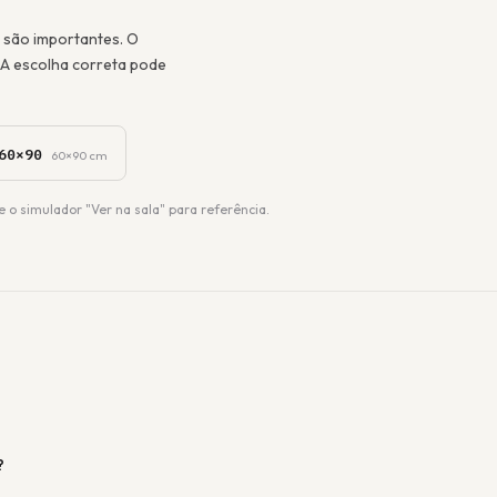
 são importantes. O
A escolha correta pode
60×90
60×90 cm
e o simulador "Ver na sala" para referência.
?