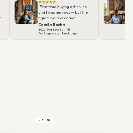
“
First time buying art online
“
I 
and I was nervous — but the
vid
ze
rigid tube and corner
com
protection showed real care.
up 
Camila Rocha
Lu
Worth every cent.
”
pos
Belo Horizonte, MG
·
Por
Contemporary landscape
min
TRENDING