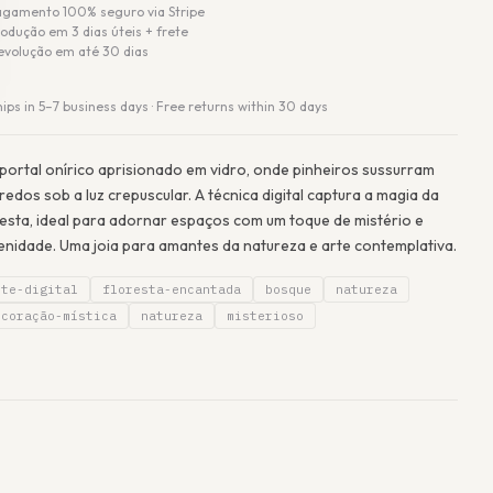
agamento 100% seguro via Stripe
odução em 3 dias úteis + frete
evolução em até 30 dias
hips in 5–7 business days · Free returns within 30 days
portal onírico aprisionado em vidro, onde pinheiros sussurram
redos sob a luz crepuscular. A técnica digital captura a magia da
resta, ideal para adornar espaços com um toque de mistério e
enidade. Uma joia para amantes da natureza e arte contemplativa.
rte-digital
floresta-encantada
bosque
natureza
ecoração-mística
natureza
misterioso