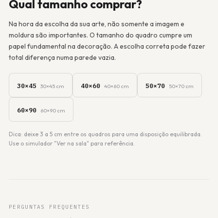
Qual tamanho comprar?
Na hora da escolha da sua arte, não somente a imagem e
moldura são importantes. O tamanho do quadro cumpre um
papel fundamental na decoração. A escolha correta pode fazer
total diferença numa parede vazia.
30×45
40×60
50×70
30×45 cm
40×60 cm
50×70 cm
60×90
60×90 cm
Dica: deixe 3 a 5 cm entre os quadros para uma disposição equilibrada.
Use o simulador "Ver na sala" para referência.
PERGUNTAS FREQUENTES