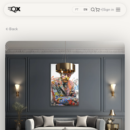
Sign in
PT
EN
Back