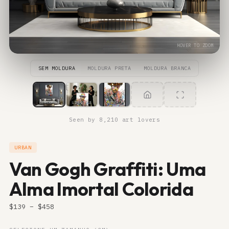
HOVER TO ZOOM
SEM MOLDURA
MOLDURA PRETA
MOLDURA BRANCA
ROOM
LIFESTYLE
CLOSE-UP
Seen by 8,210 art lovers
URBAN
Van Gogh Graffiti: Uma
Alma Imortal Colorida
$
139
– $
458