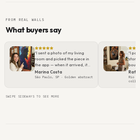
FROM REAL WALLS
What buyers say
“
I sent a photo of my living
“
I pos
room and picked the piece in
story.
the app — when it arrived, it
bough
looked even better than on
what 
Marina Costa
Rafa
screen. Packaging was
real t
São Paulo, SP
· Golden abstract
Rio de
collec
flawless; felt like a gallery
gift.
”
SWIPE SIDEWAYS TO SEE MORE