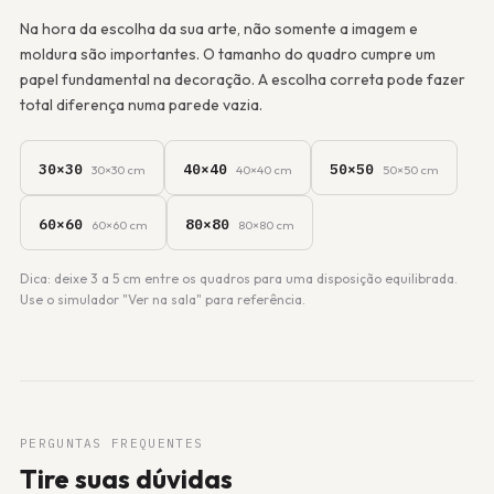
Na hora da escolha da sua arte, não somente a imagem e
moldura são importantes. O tamanho do quadro cumpre um
papel fundamental na decoração. A escolha correta pode fazer
total diferença numa parede vazia.
30×30
40×40
50×50
30×30 cm
40×40 cm
50×50 cm
60×60
80×80
60×60 cm
80×80 cm
Dica: deixe 3 a 5 cm entre os quadros para uma disposição equilibrada.
Use o simulador "Ver na sala" para referência.
PERGUNTAS FREQUENTES
Tire suas dúvidas