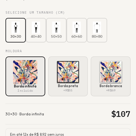
SELECIONE UM TAMANHO (CM)
30×30
40×40
50×50
60×60
80×80
MOLDURA
Borda preta
Borda branca
Borda infinita
+R$55
+R$69
Incluído
$
107
30×30
·
Borda infinita
Em até 12x de R$
8,92
sem juros