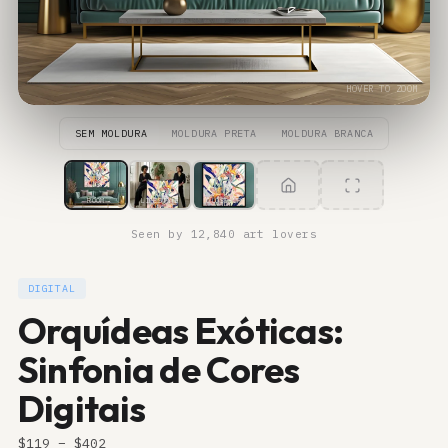
HOVER TO ZOOM
SEM MOLDURA
MOLDURA PRETA
MOLDURA BRANCA
ROOM
LIFESTYLE
CLOSE-UP
Seen by 12,840 art lovers
DIGITAL
Orquídeas Exóticas:
Sinfonia de Cores
Digitais
$
119
– $
402