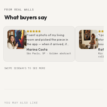
FROM REAL WALLS
What buyers say
“
I sent a photo of my living
“
I pos
room and picked the piece in
story.
the app — when it arrived, it
bough
looked even better than on
what 
Marina Costa
Rafa
screen. Packaging was
real t
São Paulo, SP
· Golden abstract
Rio de
collec
flawless; felt like a gallery
gift.
”
SWIPE SIDEWAYS TO SEE MORE
YOU MAY ALSO LIKE