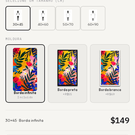
SELECIONE UM TAMANHO (CM)
30×45
40×60
50×70
60×90
MOLDURA
Borda preta
Borda branca
Borda infinita
+R$55
+R$69
Incluído
$
149
30×45
·
Borda infinita