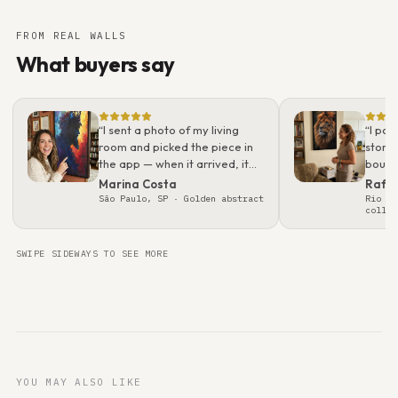
FROM REAL WALLS
What buyers say
“
I sent a photo of my living
“
I pos
room and picked the piece in
story.
the app — when it arrived, it
bough
looked even better than on
what 
Marina Costa
Rafa
screen. Packaging was
real t
São Paulo, SP
· Golden abstract
Rio de
collec
flawless; felt like a gallery
gift.
”
SWIPE SIDEWAYS TO SEE MORE
YOU MAY ALSO LIKE