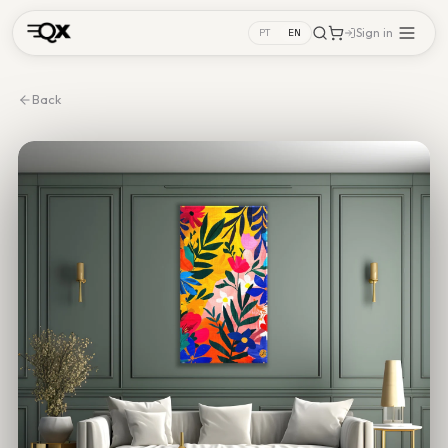
Sign in
PT
EN
Back