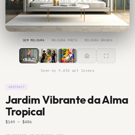
HOVER TO ZOOM
SEM MOLDURA
MOLDURA PRETA
MOLDURA BRANCA
ROOM
LIFESTYLE
CLOSE-UP
Seen by 9,450 art lovers
ABSTRACT
Jardim Vibrante da Alma
Tropical
$
149
– $
486