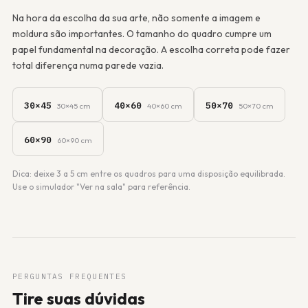
Na hora da escolha da sua arte, não somente a imagem e
moldura são importantes. O tamanho do quadro cumpre um
papel fundamental na decoração. A escolha correta pode fazer
total diferença numa parede vazia.
30×45
40×60
50×70
30×45 cm
40×60 cm
50×70 cm
60×90
60×90 cm
Dica: deixe 3 a 5 cm entre os quadros para uma disposição equilibrada.
Use o simulador "Ver na sala" para referência.
PERGUNTAS FREQUENTES
Tire suas dúvidas