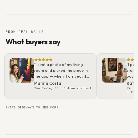
FROM REAL WALLS
What buyers say
“
I sent a photo of my living
“
I pos
room and picked the piece in
story.
the app — when it arrived, it
bough
looked even better than on
what 
Marina Costa
Rafa
screen. Packaging was
real t
São Paulo, SP
· Golden abstract
Rio de
collec
flawless; felt like a gallery
gift.
”
SWIPE SIDEWAYS TO SEE MORE