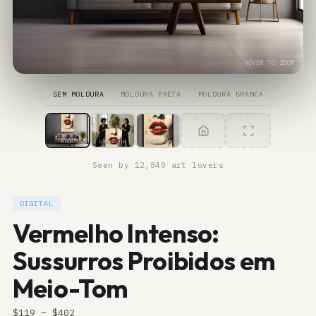
HOVER TO ZOOM
SEM MOLDURA
MOLDURA PRETA
MOLDURA BRANCA
ROOM
LIFESTYLE
CLOSE-UP
Seen by 12,840 art lovers
DIGITAL
Vermelho Intenso:
Sussurros Proibidos em
Meio-Tom
$
119
– $
402