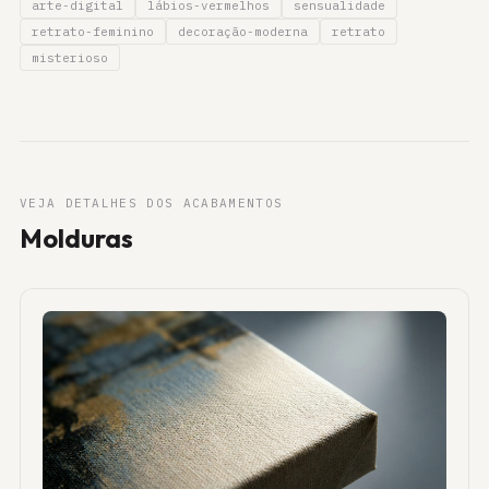
arte-digital
lábios-vermelhos
sensualidade
retrato-feminino
decoração-moderna
retrato
misterioso
VEJA DETALHES DOS ACABAMENTOS
Molduras