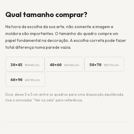
Qual tamanho comprar?
Na hora da escolha da sua arte, não somente a imagem e
moldura são importantes. O tamanho do quadro cumpre um
papel fundamental na decoração. A escolha correta pode fazer
total diferença numa parede vazia.
30×45
40×60
50×70
30×45 cm
40×60 cm
50×70 cm
60×90
60×90 cm
Dica: deixe 3 a 5 cm entre os quadros para uma disposição equilibrada.
Use o simulador "Ver na sala" para referência.