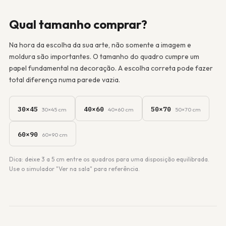
Qual tamanho comprar?
Na hora da escolha da sua arte, não somente a imagem e
moldura são importantes. O tamanho do quadro cumpre um
papel fundamental na decoração. A escolha correta pode fazer
total diferença numa parede vazia.
30×45
40×60
50×70
30×45 cm
40×60 cm
50×70 cm
60×90
60×90 cm
Dica: deixe 3 a 5 cm entre os quadros para uma disposição equilibrada.
Use o simulador "Ver na sala" para referência.