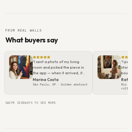
FROM REAL WALLS
What buyers say
“
I sent a photo of my living
“
I pos
room and picked the piece in
story.
the app — when it arrived, it
bough
looked even better than on
what 
Marina Costa
Rafa
screen. Packaging was
real t
São Paulo, SP
· Golden abstract
Rio de
collec
flawless; felt like a gallery
gift.
”
SWIPE SIDEWAYS TO SEE MORE