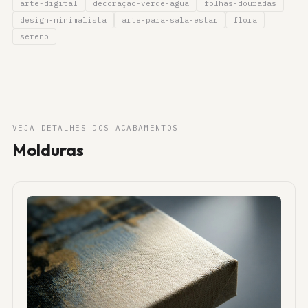
arte-digital
decoração-verde-agua
folhas-douradas
design-minimalista
arte-para-sala-estar
flora
sereno
VEJA DETALHES DOS ACABAMENTOS
Molduras