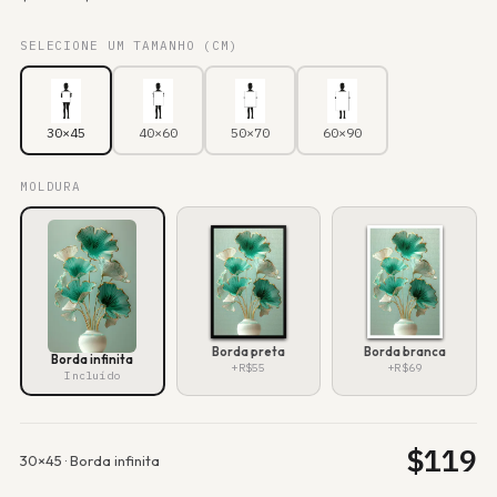
SELECIONE UM TAMANHO (CM)
30×45
40×60
50×70
60×90
MOLDURA
Borda preta
Borda branca
Borda infinita
+R$55
+R$69
Incluído
$
119
30×45
·
Borda infinita