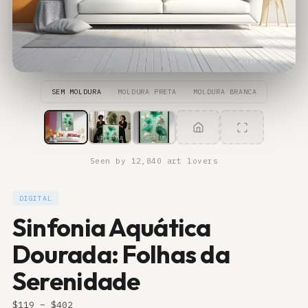
HOVER TO ZOOM
SEM MOLDURA
MOLDURA PRETA
MOLDURA BRANCA
ROOM
LIFESTYLE
CLOSE-UP
Seen by 12,840 art lovers
DIGITAL
Sinfonia Aquática
Dourada: Folhas da
Serenidade
$
119
– $
402