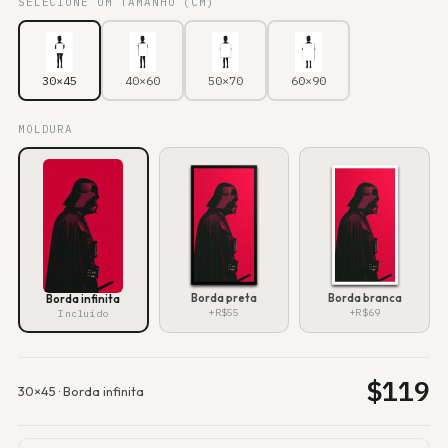
SELECIONE UM TAMANHO (CM)
30×45
40×60
50×70
60×90
MOLDURA
Borda preta
Borda branca
Borda infinita
+R$55
+R$69
Incluído
$
119
30×45
·
Borda infinita