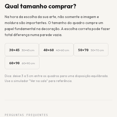
Qual tamanho comprar?
Na hora da escolha da sua arte, não somente a imagem e
moldura são importantes. O tamanho do quadro cumpre um
papel fundamental na decoração. A escolha correta pode fazer
total diferença numa parede vazia.
30×45
40×60
50×70
30×45 cm
40×60 cm
50×70 cm
60×90
60×90 cm
Dica: deixe 3 a 5 cm entre os quadros para uma disposição equilibrada.
Use o simulador "Ver na sala" para referência.
PERGUNTAS FREQUENTES