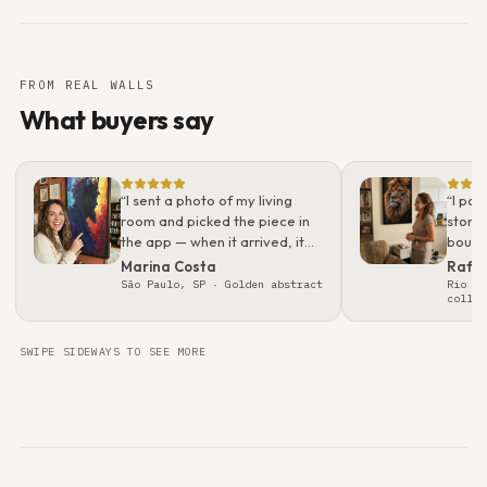
FROM REAL WALLS
What buyers say
“
I sent a photo of my living
“
I pos
room and picked the piece in
story.
the app — when it arrived, it
bough
looked even better than on
what 
Marina Costa
Rafa
screen. Packaging was
real t
São Paulo, SP
· Golden abstract
Rio de
collec
flawless; felt like a gallery
gift.
”
SWIPE SIDEWAYS TO SEE MORE