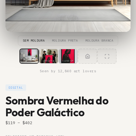
HOVER TO ZOOM
SEM MOLDURA
MOLDURA PRETA
MOLDURA BRANCA
ROOM
LIFESTYLE
CLOSE-UP
Seen by 12,840 art lovers
DIGITAL
Sombra Vermelha do
Poder Galáctico
$
119
– $
402