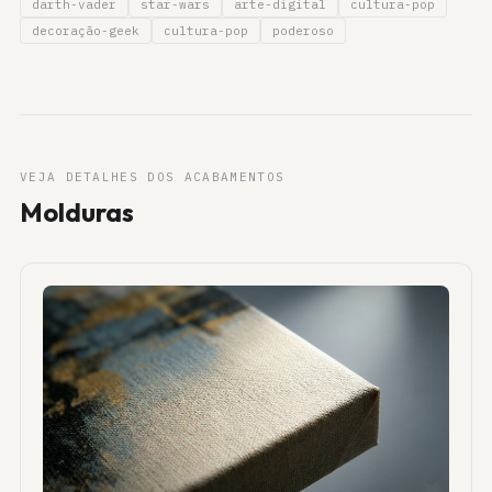
darth-vader
star-wars
arte-digital
cultura-pop
decoração-geek
cultura-pop
poderoso
VEJA DETALHES DOS ACABAMENTOS
Molduras